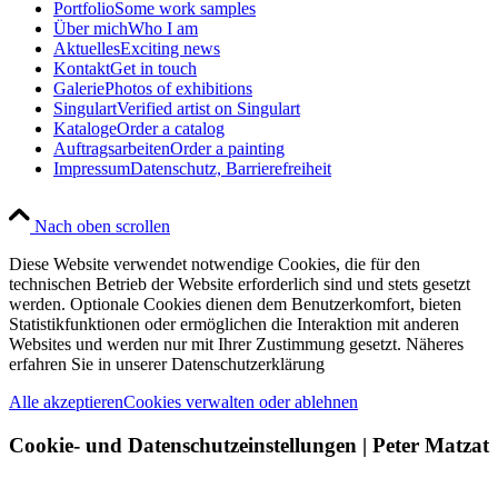
Portfolio
Some work samples
Über mich
Who I am
Aktuelles
Exciting news
Kontakt
Get in touch
Galerie
Photos of exhibitions
Singulart
Verified artist on Singulart
Kataloge
Order a catalog
Auftragsarbeiten
Order a painting
Impressum
Datenschutz, Barrierefreiheit
Nach oben scrollen
Diese Website verwendet notwendige Cookies, die für den
technischen Betrieb der Website erforderlich sind und stets gesetzt
werden. Optionale Cookies dienen dem Benutzerkomfort, bieten
Statistikfunktionen oder ermöglichen die Interaktion mit anderen
Websites und werden nur mit Ihrer Zustimmung gesetzt. Näheres
erfahren Sie in unserer Datenschutzerklärung
Alle akzeptieren
Cookies verwalten oder ablehnen
Cookie- und Datenschutzeinstellungen | Peter Matzat