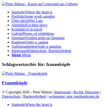
Startseite
Where the heart is
Portfolio
Some work samples
Über mich
Who I am
Aktuelles
Exciting news
Kontakt
Get in touch
Galerie
Photos of exhibitions
Singulart
Verified artist on Singulart
Kataloge
Order a catalog
Auftragsarbeiten
Order a painting
Impressum
Datenschutz, Barrierefreiheit
Menü
Menü
Schlagwortarchiv für:
frauenköpfe
Frauenköpfe
© Copyright 2026 - Peter Matzat |
Impressum
|
Rechtl. Hinweise
|
Datenschutz
|
Barrierefreiheit
|
webmaster: amc-mediendesign.de
Startseite
Where the heart is