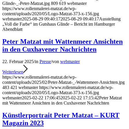
Glinde-_-Peter-Matzat.jpg
809
619
webmaster
https://www.rollenmalerei-matzat.de/wp-
content/uploads/2020/05/Logo-Matzat-373-x-156.jpg
webmaster
2025-08-29 09:40:17
2025-08-29 09:40:17
Ausstellung
„Voll die Farbe“ im Gutshaus Glinde – Bericht im Hamburger
Abendblatt
Peter Matzat mit Wattenmeer Ansichten
in den Cuxhavener Nachrichten
22. Februar 2025
/
in
Presse
/
von
webmaster
Weiterlesen
https://www.rollenmalerei-matzat.de/wp-
content/uploads/2025/02/Peter-Matzat-_-Wattenmeer-Ansichten.jpg
483
421
webmaster
https://www.rollenmalerei-matzat.de/wp-
content/uploads/2020/05/Logo-Matzat-373-x-156.jpg
webmaster
2025-02-22 17:06:45
2025-02-22 17:15:42
Peter Matzat
mit Wattenmeer Ansichten in den Cuxhavener Nachrichten
Künstlerportrait Peter Matzat – KURT
Magazin 2023