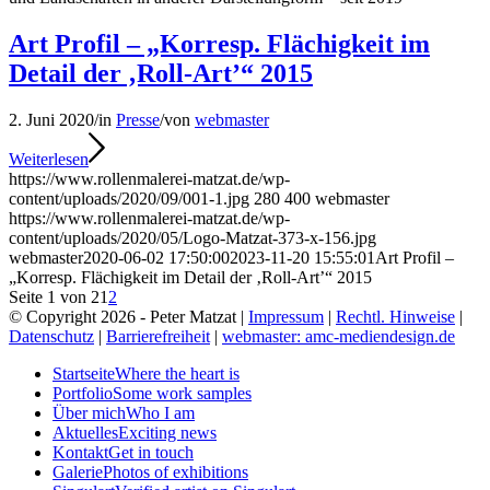
Art Profil – „Korresp. Flächigkeit im
Detail der ‚Roll-Art’“ 2015
2. Juni 2020
/
in
Presse
/
von
webmaster
Weiterlesen
https://www.rollenmalerei-matzat.de/wp-
content/uploads/2020/09/001-1.jpg
280
400
webmaster
https://www.rollenmalerei-matzat.de/wp-
content/uploads/2020/05/Logo-Matzat-373-x-156.jpg
webmaster
2020-06-02 17:50:00
2023-11-20 15:55:01
Art Profil –
„Korresp. Flächigkeit im Detail der ‚Roll-Art’“ 2015
Seite 1 von 2
1
2
© Copyright 2026 - Peter Matzat |
Impressum
|
Rechtl. Hinweise
|
Datenschutz
|
Barrierefreiheit
|
webmaster: amc-mediendesign.de
Startseite
Where the heart is
Portfolio
Some work samples
Über mich
Who I am
Aktuelles
Exciting news
Kontakt
Get in touch
Galerie
Photos of exhibitions