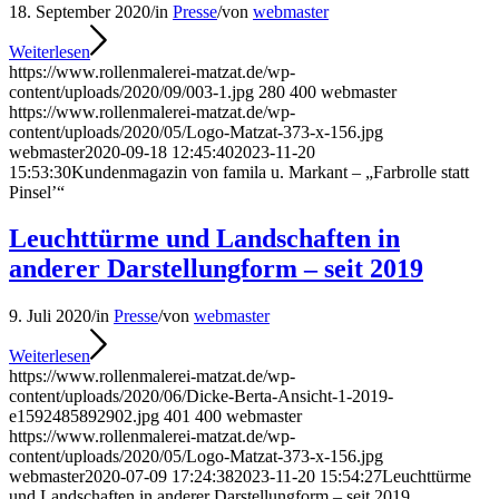
18. September 2020
/
in
Presse
/
von
webmaster
Weiterlesen
https://www.rollenmalerei-matzat.de/wp-
content/uploads/2020/09/003-1.jpg
280
400
webmaster
https://www.rollenmalerei-matzat.de/wp-
content/uploads/2020/05/Logo-Matzat-373-x-156.jpg
webmaster
2020-09-18 12:45:40
2023-11-20
15:53:30
Kundenmagazin von famila u. Markant – „Farbrolle statt
Pinsel’“
Leuchttürme und Landschaften in
anderer Darstellungform – seit 2019
9. Juli 2020
/
in
Presse
/
von
webmaster
Weiterlesen
https://www.rollenmalerei-matzat.de/wp-
content/uploads/2020/06/Dicke-Berta-Ansicht-1-2019-
e1592485892902.jpg
401
400
webmaster
https://www.rollenmalerei-matzat.de/wp-
content/uploads/2020/05/Logo-Matzat-373-x-156.jpg
webmaster
2020-07-09 17:24:38
2023-11-20 15:54:27
Leuchttürme
und Landschaften in anderer Darstellungform – seit 2019