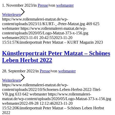
1. November 2023
/
in
Presse
/
von
webmaster
Weiterlesen
https://www.rollenmalerei-matzat.de/wp-
content/uploads/2023/11/KURT-_-Peter-Matzat.jpg
469
625
webmaster
https://www.rollenmalerei-matzat.de/wp-
content/uploads/2020/05/Logo-Matzat-373-x-156.jpg
webmaster
2023-11-01 20:42:55
2023-11-20
15:51:57
Künstlerportrait Peter Matzat – KURT Magazin 2023
Künstlerportrait Peter Matzat – Schönes
Leben Herbst 2022
28. September 2022
/
in
Presse
/
von
webmaster
Weiterlesen
https://www.rollenmalerei-matzat.de/wp-
content/uploads/2022/10/Schoenes-Leben-Herbst-2022-Titel-
VB.jpg
633
642
webmaster
https://www.rollenmalerei-
matzat.de/wp-content/uploads/2020/05/Logo-Matzat-373-x-156.jpg
webmaster
2022-09-28 12:12:46
2023-11-20
15:52:20
Künstlerportrait Peter Matzat – Schönes Leben Herbst
2022