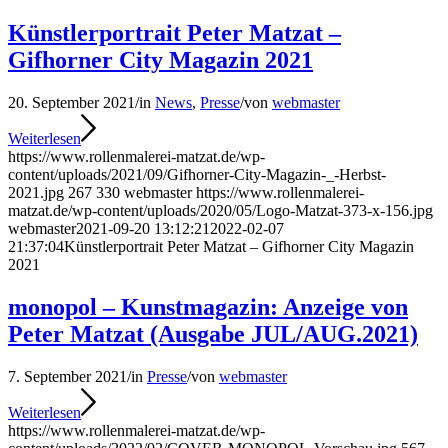
Künstlerportrait Peter Matzat –
Gifhorner City Magazin 2021
20. September 2021
/
in
News
,
Presse
/
von
webmaster
Weiterlesen
https://www.rollenmalerei-matzat.de/wp-
content/uploads/2021/09/Gifhorner-City-Magazin-_-Herbst-
2021.jpg
267
330
webmaster
https://www.rollenmalerei-
matzat.de/wp-content/uploads/2020/05/Logo-Matzat-373-x-156.jpg
webmaster
2021-09-20 13:12:21
2022-02-07
21:37:04
Künstlerportrait Peter Matzat – Gifhorner City Magazin
2021
monopol – Kunstmagazin: Anzeige von
Peter Matzat (Ausgabe JUL/AUG.2021)
7. September 2021
/
in
Presse
/
von
webmaster
Weiterlesen
https://www.rollenmalerei-matzat.de/wp-