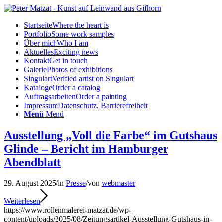
Startseite
Where the heart is
Portfolio
Some work samples
Über mich
Who I am
Aktuelles
Exciting news
Kontakt
Get in touch
Galerie
Photos of exhibitions
Singulart
Verified artist on Singulart
Kataloge
Order a catalog
Auftragsarbeiten
Order a painting
Impressum
Datenschutz, Barrierefreiheit
Menü
Menü
Ausstellung „Voll die Farbe“ im Gutshaus
Glinde – Bericht im Hamburger
Abendblatt
29. August 2025
/
in
Presse
/
von
webmaster
Weiterlesen
https://www.rollenmalerei-matzat.de/wp-
content/uploads/2025/08/Zeitungsartikel-Ausstellung-Gutshaus-in-