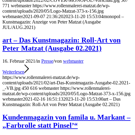
content/uploads/2022/02/COVER-MONOPOL-Vorschau.jpg
567
771
webmaster
https://www.rollenmalerei-matzat.de/wp-
content/uploads/2020/05/Logo-Matzat-373-x-156.jpg
webmaster
2021-09-07 21:36:20
2023-11-20 15:53:04
monopol –
Kunstmagazin: Anzeige von Peter Matzat (Ausgabe
JUL/AUG.2021)
art – Das Kunstmagazin: Roll-Art von
Peter Matzat (Ausgabe 02.2021)
16. Februar 2021
/
in
Presse
/
von
webmaster
Weiterlesen
https://www.rollenmalerei-matzat.de/wp-
content/uploads/2021/02/art-Das-Kunstmagazin-Ausgabe-02.2021-
_-VB.jpg
450
616
webmaster
https://www.rollenmalerei-
matzat.de/wp-content/uploads/2020/05/Logo-Matzat-373-x-156.jpg
webmaster
2021-02-16 16:51:13
2023-11-20 15:53:00
art – Das
Kunstmagazin: Roll-Art von Peter Matzat (Ausgabe 02.2021)
Kundenmagazin von famila u. Markant –
„Farbrolle statt Pinsel’“