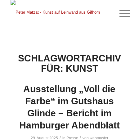
SCHLAGWORTARCHIV
FÜR:
KUNST
Ausstellung „Voll die
Farbe“ im Gutshaus
Glinde – Bericht im
Hamburger Abendblatt
/
/
29. August 2025
in
Presse
von
webmaster