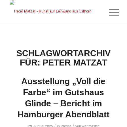
SCHLAGWORTARCHIV
FÜR:
PETER MATZAT
Ausstellung „Voll die
Farbe“ im Gutshaus
Glinde – Bericht im
Hamburger Abendblatt
/
/
29. August 2025
in
Presse
von
webmaster