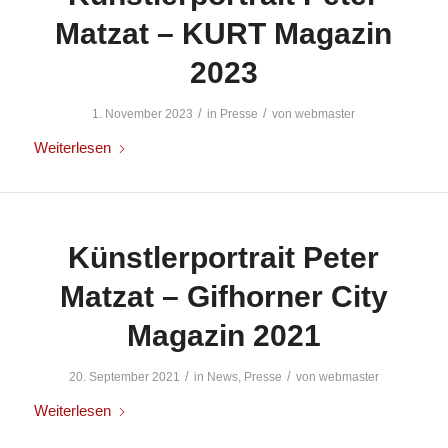
Matzat – KURT Magazin
2023
/
/
1. November 2023
in
Presse
von
webmaster
Weiterlesen
Künstlerportrait Peter
Matzat – Gifhorner City
Magazin 2021
/
/
20. September 2021
in
News
,
Presse
von
webmaster
Weiterlesen