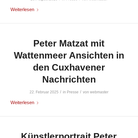
Weiterlesen
Peter Matzat mit
Wattenmeer Ansichten in
den Cuxhavener
Nachrichten
/
/
22. Februar 2025
in
Presse
von
webmaster
Weiterlesen
Künstlerportrait Peter